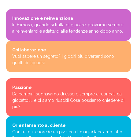
Innovazione e reinvenzione
In Famosa, quando si tratta di giocare, proviamo sempre
a reinventarci e adattarci alle tendenze anno dopo anno.
Collaborazione
Vuoi sapere un segreto? I giochi più divertenti sono
quelli di squadra.
Passione
Da bambini sognavamo di essere sempre circondati da
giocattoli… e ci siamo riusciti! Cosa possiamo chiedere di
più?
Orientamento al cliente
Con tutto il cuore (e un pizzico di magia) facciamo tutto