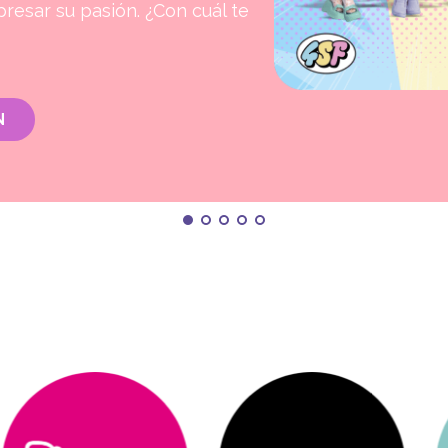
presar su pasión. ¿Con cuál te
N