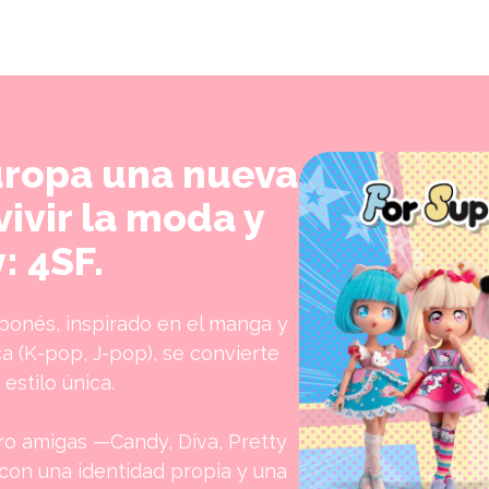
uropa una nueva
ivir la moda y
: 4SF.
ponés, inspirado en el manga y
ca (K-pop, J-pop), se convierte
estilo única.
ro amigas —Candy, Diva, Pretty
con una identidad propia y una