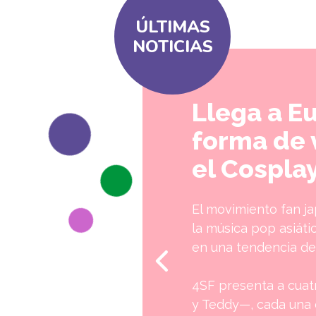
ÚLTIMAS
NOTICIAS
Llega a E
forma de v
el Cosplay
El movimiento fan ja
la música pop asiáti
en una tendencia de 
4SF presenta a cuat
y Teddy—, cada una 