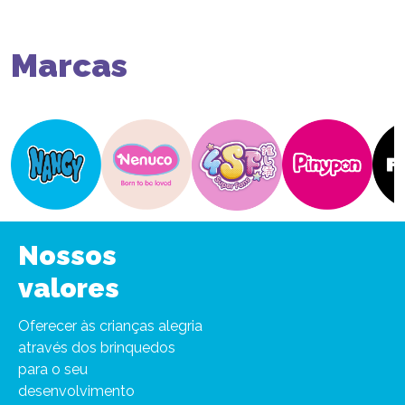
Marcas
Nossos
valores
Oferecer às crianças alegria
através dos brinquedos
para o seu
desenvolvimento