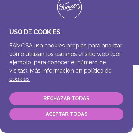
Contacto
USO DE COOKIES
Información corporativa
Canal de denuncias
FAMOSA usa cookies propias para analizar
Nota legal
cómo utilizan los usuarios el sitio web (por
Política de privacidad
ejemplo, para conocer el número de
visitas). Más información en
política de
cookies
RECHAZAR TODAS
ACEPTAR TODAS