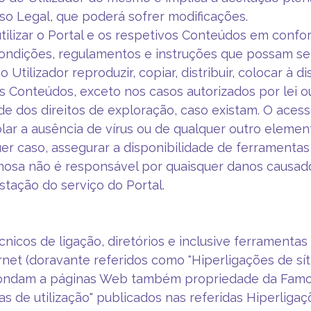
iso Legal, que poderá sofrer modificações.
tilizar o Portal e os respetivos Conteúdos em confo
ndições, regulamentos e instruções que possam ser 
 Utilizador reproduzir, copiar, distribuir, colocar à 
os Conteúdos, exceto nos casos autorizados por lei 
e dos direitos de exploração, caso existam. O acess
ar a ausência de vírus ou de qualquer outro element
uer caso, assegurar a disponibilidade de ferrament
mosa não é responsável por quaisquer danos causad
stação do serviço do Portal.
técnicos de ligação, diretórios e inclusive ferrament
rnet (doravante referidos como "Hiperligações de sít
spondam a páginas Web também propriedade da Famo
as de utilização" publicados nas referidas Hiperliga