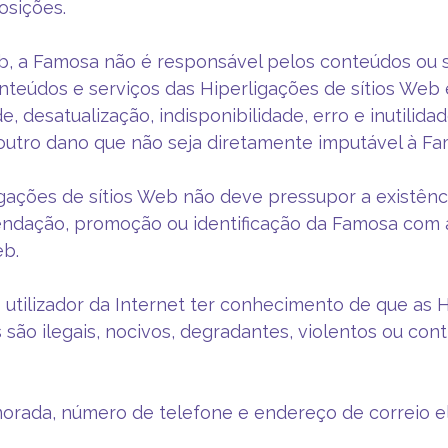
osições.
eb, a Famosa não é responsável pelos conteúdos ou s
teúdos e serviços das Hiperligações de sítios Web 
e, desatualização, indisponibilidade, erro e inutili
 outro dano que não seja diretamente imputável à Fa
igações de sítios Web não deve pressupor a existên
ndação, promoção ou identificação da Famosa com a
eb.
o utilizador da Internet ter conhecimento de que as
 são ilegais, nocivos, degradantes, violentos ou con
rada, número de telefone e endereço de correio el