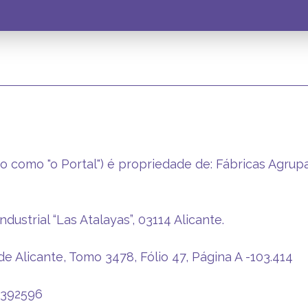
do como "o Portal") é propriedade de: Fábricas Agrup
dustrial “Las Atalayas”, 03114 Alicante.
de Alicante, Tomo 3478, Fólio 47, Página A -103.414
84392596