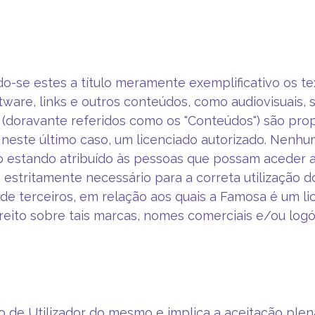
se estes a título meramente exemplificativo os text
ftware, links e outros conteúdos, como audiovisuais,
 (doravante referidos como os "Conteúdos") são propr
neste último caso, um licenciado autorizado. Nenhu
 estando atribuído às pessoas que possam aceder a
o estritamente necessário para a correta utilização 
de terceiros, em relação aos quais a Famosa é um l
ireito sobre tais marcas, nomes comerciais e/ou logó
o de Utilizador do mesmo e implica a aceitação ple